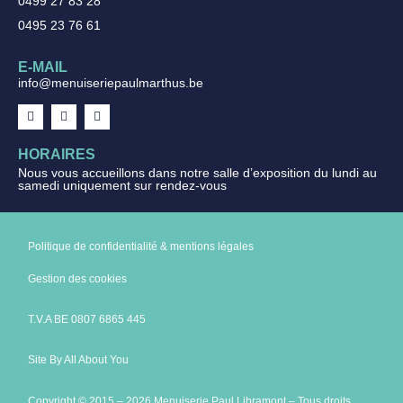
0499 27 83 28
0495 23 76 61
E-MAIL
info@menuiseriepaulmarthus.be
HORAIRES
Nous vous accueillons dans notre salle d’exposition du lundi au
samedi uniquement
sur rendez-vous
Politique de confidentialité & mentions légales
Gestion des cookies
T.V.A BE 0807 6865 445
Site By All About You
Copyright © 2015 – 2026 Menuiserie Paul Libramont – Tous droits